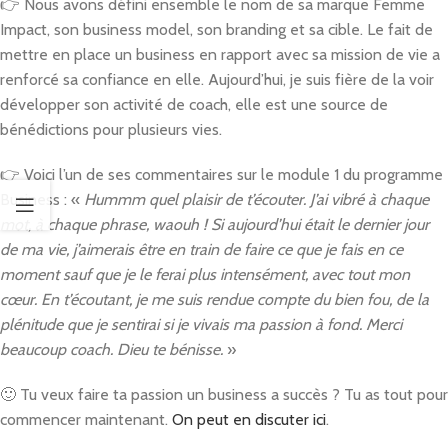
👉
Nous avons défini ensemble le nom de sa marque Femme
Impact, son business model, son branding et sa cible. Le fait de
mettre en place un business en rapport avec sa mission de vie a
renforcé sa confiance
en elle. Aujourd’hui, je suis fière de la voir
développer son activité de coach, elle est une source de
bénédictions pour plusieurs vies.
👉
Voici l’un de ses commentaires sur le module 1 du programme
Business : «
Hummm quel plaisir de t’écouter. J’ai vibré à chaque
mot, à chaque phrase, waouh ! Si aujourd’hui était le dernier jour
de ma vie, j’aimerais être en train de faire ce que je fais en ce
moment sauf que je le ferai plus intensément, avec tout mon
cœur. En t’écoutant, je me suis rendue compte du bien fou, de la
plénitude que je sentirai si je vivais ma passion à fond. Merci
beaucoup coach. Dieu te bénisse.
»
🙂
Tu veux faire ta passion un business a succès ? Tu as tout pour
commencer maintenant.
On peut en discuter ici
.