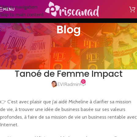
Skip to navigation
MENU
Skip to main content
Blog
NON CLASSÉ
Coaching Business : ma fierté
n°3 : Micheline
Tanoé de Femme Impact
0
EVIRadmin
👉
C’est avec plaisir que j’ai aidé Micheline à clarifier sa mission
de vie, à trouver une idée de business basée sur ses valeurs
profondes, à faire de sa mission de vie un business rentable avec
Internet.