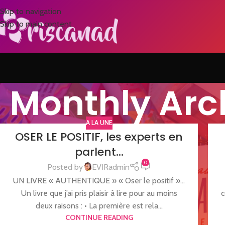
Skip to navigation
Skip to main content
Monthly Arc
A LA UNE
OSER LE POSITIF, les experts en
parlent…
0
Posted by
EVIRadmin
UN LIVRE « AUTHENTIQUE » « Oser le positif »…
Un livre que j’ai pris plaisir à lire pour au moins
c
deux raisons : • La première est rela...
CONTINUE READING