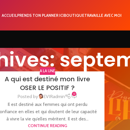
ACCUEIL
PRENDS TON PLANNER ICI
BOUTIQUE
TRAVAILLE AVEC MOI
hives: septe
A LA UNE
A qui est destiné mon livre
OSER LE POSITIF ?
0
Posted by
EVIRadmin
Il est destiné aux femmes qui ont perdu
onfiance en elles et qui doutent de leur capacité
à vivre la vie qu’elles méritent. Il est des...
CONTINUE READING