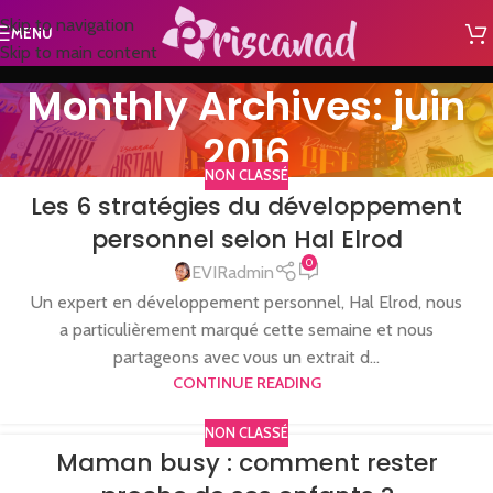
Skip to navigation
MENU
Skip to main content
Monthly Archives: juin
2016
NON CLASSÉ
Les 6 stratégies du développement
personnel selon Hal Elrod
0
EVIRadmin
Un expert en développement personnel, Hal Elrod, nous
a particulièrement marqué cette semaine et nous
partageons avec vous un extrait d...
CONTINUE READING
NON CLASSÉ
Maman busy : comment rester