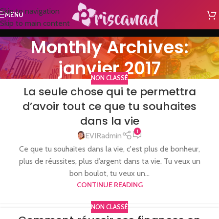
Skip to navigation
MENU
Skip to main content
Monthly Archives:
janvier 2017
NON CLASSÉ
La seule chose qui te permettra
d’avoir tout ce que tu souhaites
dans la vie
1
EVIRadmin
Ce que tu souhaites dans la vie, c'est plus de bonheur,
plus de réussites, plus d’argent dans ta vie. Tu veux un
bon boulot, tu veux un...
CONTINUE READING
NON CLASSÉ