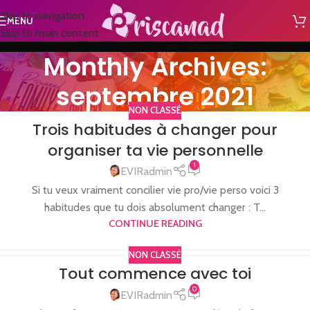
Skip to navigation
MENU
Skip to main content
Monthly Archives:
septembre 2021
NON CLASSÉ
Trois habitudes à changer pour
organiser ta vie personnelle
1
EVIRadmin
Si tu veux vraiment concilier vie pro/vie perso voici 3
habitudes que tu dois absolument changer : T...
CONTINUE READING
NON CLASSÉ
Tout commence avec toi
0
EVIRadmin