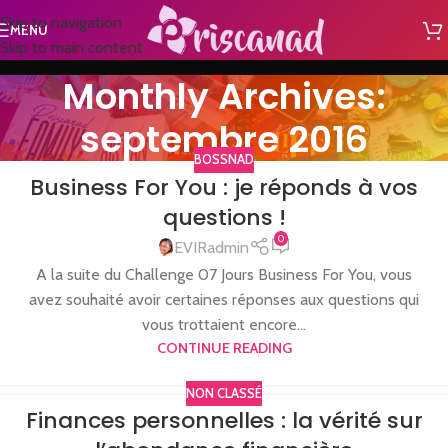
Skip to navigation
MENU
Skip to main content
Monthly Archives:
septembre 2016
BOSSNAD
Business For You : je réponds à vos
questions !
0
EVIRadmin
A la suite du Challenge 07 Jours Business For You, vous
avez souhaité avoir certaines réponses aux questions qui
vous trottaient encore...
CONTINUE READING
NON CLASSÉ
Finances personnelles : la vérité sur