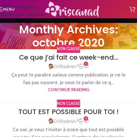
Skip to navigation
MENU
Skip to main content
Monthly Archives:
octobre 2020
NON CLASSÉ
Ce que j’ai fait ce week-end…
0
EVIRadmin
Ça peut te paraitre curieux comme publication, je ne le
fais pas souvent. Je veux te parler de ce q...
CONTINUE READING
NON CLASSÉ
TOUT EST POSSIBLE POUR TOI !
0
EVIRadmin
Ce soir, je veux t’inviter à croire que tout est possible