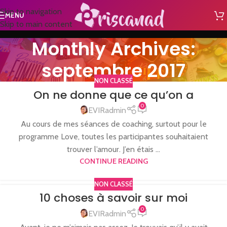
Skip to navigation
MENU
Skip to main content
Monthly Archives:
septembre 2017
NON CLASSÉ
On ne donne que ce qu’on a
0
EVIRadmin
Au cours de mes séances de coaching, surtout pour le
programme Love, toutes les participantes souhaitaient
trouver l’amour. J’en étais ...
CONTINUE READING
NON CLASSÉ
10 choses à savoir sur moi
0
EVIRadmin