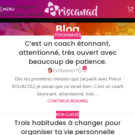
Skip to navigation
MENU
Skip to main content
Blog
TÉMOIGNAGES
C’est un coach étonnant,
attentionné, très ouvert avec
beaucoup de patience.
0
EVIRadmin
Dès les premières minutes que j’ai parlé avec Prisca
KOUACOU, je savais que ce serait bien. C’est un coach
étonnant, attentionné, très ...
CONTINUE READING
NON CLASSÉ
Trois habitudes à changer pour
organiser ta vie personnelle