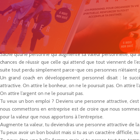
pouvoir contrôler les circonstances de sa vie.
Cependant, entre ce que tu souhaites et ce que tu vis, l’écart est 
J’ai longtemps cru qu’être heureuse c’était attendre de recevoir de
s’intéressent à moi, que les autres me comprennent etc… Chem
compte que je faisais fausse route. En fait, tout ce que je souhait
faut pour y parvenir. Tu vas me dire comment ?
Sache qu’une personne qui augmente sa valeur personnelle, qui app
chances de réussir que celle qui attend que tout viennent de l’ex
suite tout perdu simplement parce-que ces personnes n’étaient 
Un grand coach en développement personnel disait : le succ
attractive. On attire le bonheur, on ne le poursuit pas. On attire l
On attire l’argent on ne le poursuit pas.
Tu veux un bon emploi ? Deviens une personne attractive, c’est 
nous commettons en entreprise est de croire que nous sommes
pour la valeur que nous apportons à l’entreprise.
Augmente ta valeur, tu deviendras une personne attractive de la 
Tu peux avoir un bon boulot mais si tu as un caractère difficile, t