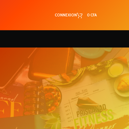
CONNEXION
0
CFA
RECENT COMMENTS
5 secrets simples
Josiane
dans
pour garder son homme !
Voici 3 secrets qui
Koukde
dans
ont changé ma vie de couple et
qui changeront la tienne !
ri
Les caractéristiques
Marie
dans
de