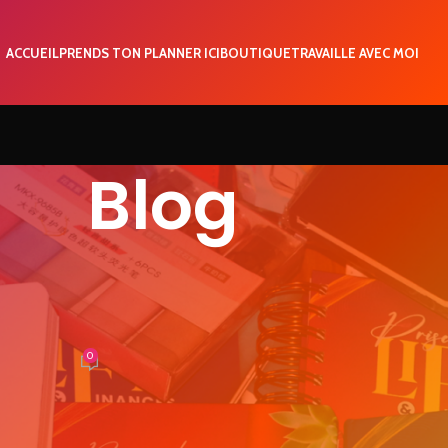
ACCUEIL
PRENDS TON PLANNER ICI
BOUTIQUE
TRAVAILLE AVEC MOI
Blog
CLASSÉ
aire pour avoir tout ce que tu
dans la vie
0
EVIRadmin
lus d’argent dans ta vie. Tu veux un bon boulot, tu veux un bon ma
s. Il y a en chaque être humain le désir de la grandeur, le désir 