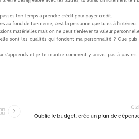
 être désagréable avec les autres, tu auras difficilement le ma
tu passes ton temps à prendre crédit pour payer crédit.
es au fond de toi-même, c’est la personne que tu es à l’intérieur 
ssions matérielles mais on ne peut t’enlever ta valeur personnelle
uelle sont les qualités qui fondent ma personnalité ? Que puis-
ur s’apprends et je te montre comment y arriver pas à pas en 
Old
Oublie le budget, crée un plan de dépense