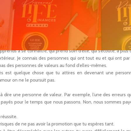
si grand que tu te demande si un jour toi aussi tu seras heureuse.
 l’extérieur. J’attendais donc que les autres m’aiment, que les autr
in faisant et avec les expériences de la vie, je me suis rend
e dans la vie, je dois l’attirer moi-même parce-que j’ai tout ce qu’
rends à se connaître, qui prend soin d’elle, qui s’écoute, à plus 
térieur. Je connais des personnes qui ont tout eu et qui ont par 
pas des personnes de valeurs au fond d’elles-mêmes.
ès est quelque chose que tu attires en devenant une person
’amour on ne le poursuit pas.
à dire une personne de valeur. Par exemple, l’une des erreurs q
 payés pour le temps que nous passons. Non, nous sommes pay
réussite.
u risques de ne pas avoir la promotion que tu espères tant.