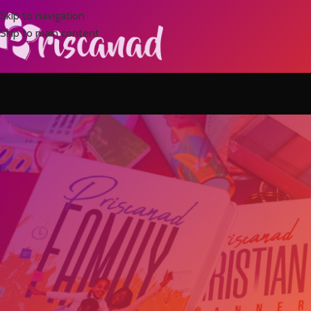
Skip to navigation
Skip to main content
NON 
La seule chose que tu dois f
souhaites 
Posted by
Je sais que tu veux attirer plus de bonheur, plus de réussites, p
pour fonder une belle famille. Ces désirs sont totalement légitime