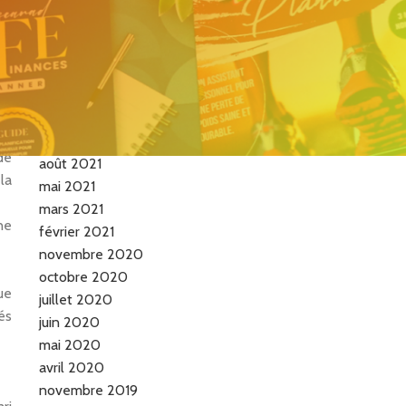
de la femme vraie…
es
Archives
ue
il
mai 2026
septembre 2021
de
août 2021
la
mai 2021
mars 2021
ne
février 2021
novembre 2020
octobre 2020
ue
juillet 2020
és
juin 2020
mai 2020
avril 2020
novembre 2019