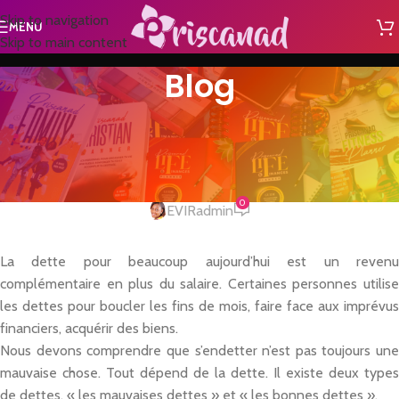
Skip to navigation
MENU
Skip to main content
Blog
NON CLASSÉ
Comment en finir
définitivement avec les dettes ?
0
EVIRadmin
La dette pour beaucoup aujourd’hui est un revenu
complémentaire en plus du salaire. Certaines personnes utilise
les dettes pour boucler les fins de mois, faire face aux imprévus
financiers, acquérir des biens.
Nous devons comprendre que s’endetter n’est pas toujours une
mauvaise chose. Tout dépend de la dette. Il existe deux types
de dettes, « les mauvaises dettes » et « les bonnes dettes ».