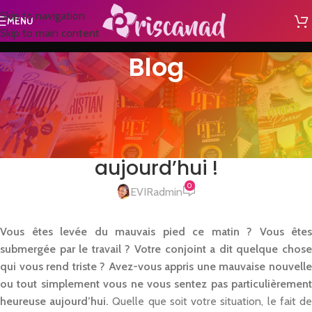
Skip to navigation
MENU
Skip to main content
Blog
NON CLASSÉ
Vie réussie #1 : 3 techniques
pour se sentir plus heureuse
aujourd’hui !
0
EVIRadmin
Vous êtes levée du mauvais pied ce matin
?
Vous êtes
submergée par le travail
?
Votre conjoint a dit quelque chos
qui vous rend triste
?
Avez-vous appris une mauvaise nouvell
ou tout simplement vous ne vous sentez pas particulièrement
heureuse aujourd’hui.
Quelle que soit votre situation, le fait d