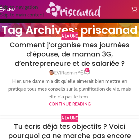
Skip to navigation
MENU
Skip to main content
Tag Archives: priscanad
A LA UNE
Comment j’organise mes journées
d’épouse, de maman 3G,
d’entrepreneure et de salariée ?
0
EVIRadmin
Hier, une dame m'a dit qu'elle aimerait bien mettre en
pratique tous mes conseils sur la planification de vie, mais
elle n'a pas le tem...
CONTINUE READING
A LA UNE
Tu écris déjà tes objectifs ? Voici
pourquoi ça ne marche pas encore