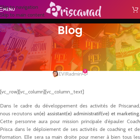
Skip to navigation
MENU
Skip to main content
Blog
A LA UNE
Priscanad recrute : Assistant(e)
administratif(ve) et marketing
2
EVIRadmin
[vc_row][vc_column][vc_column_text]
Dans le cadre du développement des activités de Priscanad,
nous recrutons
un(e) assistant(e) administratif(ve) et marketing
Cette personne aura pour mission principale d’épauler Coach
Prisca dans le déploiement de ses activités de coaching et de
formation. Elle sera sa main droite pour mener à bien tous les