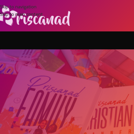
Skip to navigation
Skip to main content
A L
Les choses difficiles te co
Posted by
En quatre ans, j’ai travaillé comme jamais je n’aurai pu le faire dans
parfois oubliée, j’ai investi, j’ai vendu, j’ai recruté, bref j’ai bossé dur