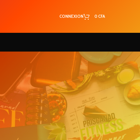
CONNEXION
0
CFA
RECENT COMMENTS
5 secrets simples
Josiane
dans
pour garder son homme !
Voici 3 secrets qui
Koukde
dans
ont changé ma vie de couple et
uis
qui changeront la tienne !
Les caractéristiques
Marie
dans