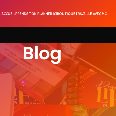
ACCUEIL
PRENDS TON PLANNER ICI
BOUTIQUE
TRAVAILLE AVEC MOI
Blog
A UNE
nstruisent et changent ta vie
0
EVIRadmin
 ma vie. J’ai tout donné, j’ai créé, j’ai inventé, j’ai innové. Je me s
.