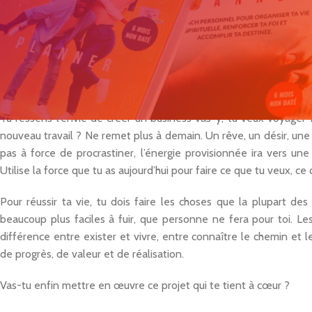
Aujourd’hui regarde tout ce qui a été fait et je me demande quell
bosser dur. Je suis plutôt du genre qu’est-ce qui est important p
J’ai cependant tiré une leçon de cette expérience : lorsque tu r
bien, jusqu’au bout. Tes forces d’aujourd’hui ne seront pas forcé
futur, ce que tu peux faire maintenant.
Tu ressens l’envie de créer un business vas-y, tu veux voyager f
nouveau travail ? Ne remet plus à demain. Un rêve, un désir, une vi
pas à force de procrastiner, l’énergie provisionnée ira vers une
Utilise la force que tu as aujourd’hui pour faire ce que tu veux, ce 
Pour réussir ta vie, tu dois faire les choses que la plupart de
beaucoup plus faciles à fuir, que personne ne fera pour toi. Les 
différence entre exister et vivre, entre connaître le chemin et 
de progrès, de valeur et de réalisation.
Vas-tu enfin mettre en œuvre ce projet qui te tient à cœur ?