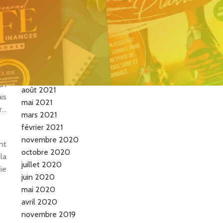
de la femme vraie…
de
…
le
Archives
le
mai 2026
septembre 2021
un
août 2021
is
mai 2021
r…
mars 2021
février 2021
novembre 2020
nt
octobre 2020
la
juillet 2020
ie
juin 2020
mai 2020
avril 2020
novembre 2019