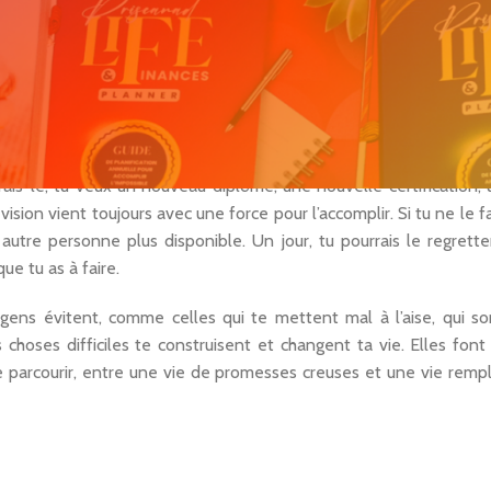
e force a pu bien m’animer. Je n’ai plus cette fougue, cette rage 
our moi maintenant ? Je vais à l’essentiel… Je délègue au maximum
essens l’envie de faire une chose ne remet jamais à demain, fais-
ment celles de demain.Tu ne pourras peut-être pas accomplir dans 
ais-le, tu veux un nouveau diplôme, une nouvelle certification, 
sion vient toujours avec une force pour l’accomplir. Si tu ne le fa
 autre personne plus disponible. Un jour, tu pourrais le regrette
que tu as à faire.
s gens évitent, comme celles qui te mettent mal à l’aise, qui so
choses difficiles te construisent et changent ta vie. Elles font 
le parcourir, entre une vie de promesses creuses et une vie rempl