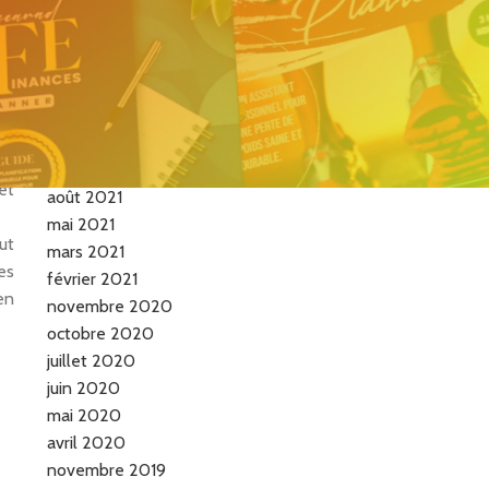
de la femme vraie…
ré
is
Archives
du
nt
mai 2026
 a
septembre 2021
et
août 2021
mai 2021
ut
mars 2021
es
février 2021
en
novembre 2020
octobre 2020
juillet 2020
juin 2020
mai 2020
avril 2020
novembre 2019