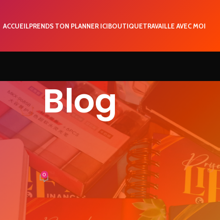
ACCUEIL
PRENDS TON PLANNER ICI
BOUTIQUE
TRAVAILLE AVEC MOI
Blog
IGNAGES
t l’honneur de partager le
notre rencontre
0
EVIRadmin
de notre rencontre à l’occasion du 6ème anniversaire de Priscana
e !