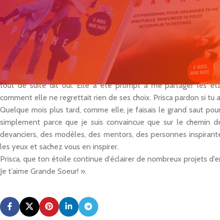
« Je voudrais vous raconter comment nos chemins se sont croisé
Prisca sur un salon du FEEF en 2015 (cc @SandrineRoland). Prisca
entendu parler d’elle comme une actrice incontournable du coachi
La passion pour son métier était tout de suite perceptible. Ce
développement personnel en Côte d’Ivoire, de ses activités et de
enrichissante que je lui ai proposé quelques semaines plus tard 
tout de suite dit oui. Elle a été prompt à me partager les ét
comment elle ne regrettait rien de ses choix. Prisca pardon si tu 
Quelque mois plus tard, comme elle, je faisais le grand saut pou
simplement parce que je suis convaincue que sur le chemin de 
devanciers, des modèles, des mentors, des personnes inspirant
les yeux et sachez vous en inspirer.
Prisca, que ton étoile continue d’éclairer de nombreux projets d’e
Je t’aime Grande Soeur! ».