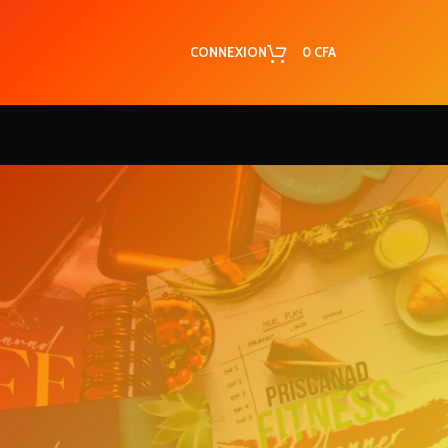
CONNEXION
0
CFA
RECENT COMMENTS
5 secrets simples
Josiane
dans
pour garder son homme !
Voici 3 secrets qui
Koukde
dans
ont changé ma vie de couple et
qui changeront la tienne !
d,
Les caractéristiques
Marie
dans