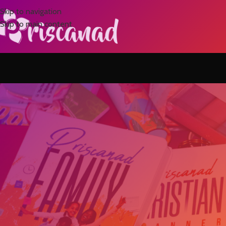
Skip to navigation
Skip to main content
TÉMO
Laurence N’guessan me fai
témoignage de 
Posted by
Laurence N’guessan me fait l’honneur de partager le témoignage 
je suis reconnaissante d’avoir été une source d’inspiration pour ell