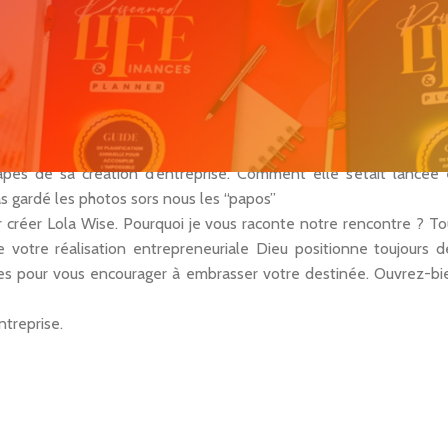
s et surtout célébrer cette femme exceptionnelle. J’ai rencont
 y avait un stand et je me suis approchée immédiatement car j’ava
ng en Côte d’Ivoire.
 jour-là, nous avons longuement parlé du coaching, du paysage 
 mes futurs projets car encore salarié. La discussion fut telleme
de nous revoir pour un déjeuner. Disponible et inspirante, Prisca
apes de sa création d’entreprise. Comment elle s’était lancée 
as gardé les photos sors nous les “papos”
r créer Lola Wise. Pourquoi je vous raconte notre rencontre ? To
votre réalisation entrepreneuriale Dieu positionne toujours d
es pour vous encourager à embrasser votre destinée. Ouvrez-bi
ntreprise.