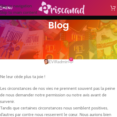
Skip to navigation
MENU
Skip to main content
Blog
NON CLASSÉ
Nul ne peut te voler ta joie sans
ton consentement
0
EVIRadmin
Ne leur cède plus ta joie !
Les circonstances de nos vies ne prennent souvent pas la peine
de nous demander notre permission ou notre avis avant de
survenir.
Tandis que certaines circonstances nous semblent positives,
d’autres par contre nous resserrent le cœur. Nous aurions bien