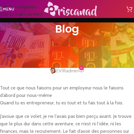
Skip to navigation
MENU
Skip to main content
Blog
A LA UNE
Soyons des employés à valeur
ajoutée!
0
EVIRadmin
Tout ce que nous faisons pour un employeur nous le faisons
d’abord pour nous-même
Quand tu es entrepreneur, tu es tout et tu fais tout à la fois.
J’avoue que ce volet, je ne l’avais pas bien perçu avant. Je trouve
que le plus dur dans cette aventure, ce n’est ni l’idée, ni les
finances, mais le recrutement. Le fait d’avoir des personnes sur