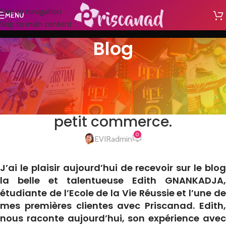
Skip to navigation
MENU
Skip to main content
Blog
NON CLASSÉ
Aujourd’hui, je gagne deux fois
plus que mon salaire avec mon
petit commerce.
0
EVIRadmin
J’ai le plaisir aujourd’hui de recevoir sur le blog
la belle et talentueuse Edith GNANKADJA,
étudiante de l’Ecole de la Vie Réussie et l’une de
mes premières clientes avec Priscanad. Edith,
nous raconte aujourd’hui, son expérience avec