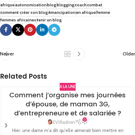
afrique
autonomisation
blog
blogging
coach
combat
comment créer son blog
émancipation
en afrique
femme
femmes africaines
tenir un blog
Newer
Older
Related Posts
A LA UNE
Comment j’organise mes journées
d’épouse, de maman 3G,
d’entrepreneure et de salariée ?
0
EVIRadmin
Hier, une dame m'a dit qu'elle aimerait bien mettre en