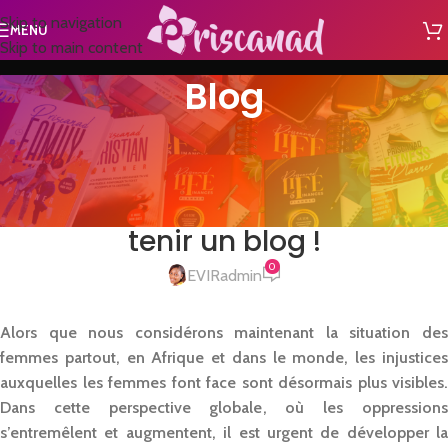
Skip to navigation
MENU
Skip to main content
Blog
BOSSNAD
Voici pourquoi toutes les
femmes africaines devraient
tenir un blog !
0
EVIRadmin
Alors que nous considérons maintenant la situation des
femmes partout, en Afrique et dans le monde, les injustices
auxquelles les femmes font face sont désormais plus visibles.
Dans cette perspective globale, où les oppressions
s’entremêlent et augmentent, il est urgent de développer la