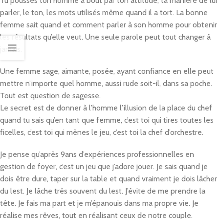
Tu pousses ton homme à bout par ton attitude, ta manière de lui
parler, le ton, les mots utilisés même quand il a tort. La bonne
femme sait quand et comment parler à son homme pour obtenir
les résultats qu’elle veut. Une seule parole peut tout changer à
jamais.
Une femme sage, aimante, posée, ayant confiance en elle peut
mettre n’importe quel homme, aussi rude soit-il, dans sa poche.
Tout est question de sagesse.
Le secret est de donner à l’homme l’illusion de la place du chef
quand tu sais qu’en tant que femme, c’est toi qui tires toutes les
ficelles, c’est toi qui mènes le jeu, c’est toi la chef d’orchestre.
Je pense qu’après 9ans d’expériences professionnelles en
gestion de foyer, c’est un jeu que j’adore jouer. Je sais quand je
dois être dure, taper sur la table et quand vraiment je dois lâcher
du lest. Je lâche très souvent du lest. J’évite de me prendre la
tête. Je fais ma part et je m’épanouis dans ma propre vie. Je
réalise mes rêves, tout en réalisant ceux de notre couple.