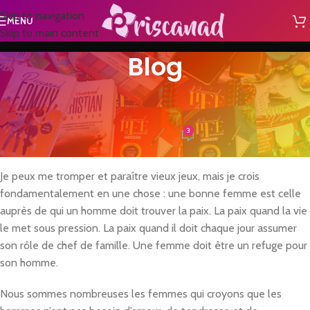
Skip to navigation
MENU
Skip to main content
Blog
NON CLASSÉ
La femme sage bâtit sa maison
3
EVIRadmin
Je peux me tromper et paraître vieux jeux, mais je crois
fondamentalement en une chose : une bonne femme est celle
auprès de qui un homme doit trouver la paix. La paix quand la vie
le met sous pression. La paix quand il doit chaque jour assumer
son rôle de chef de famille. Une femme doit être un refuge pour
son homme.
Nous sommes nombreuses les femmes qui croyons que les