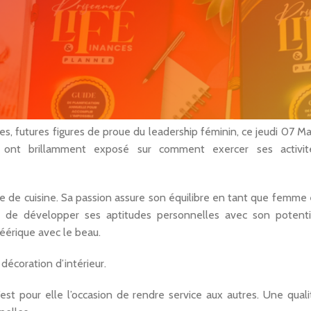
e 750 personnes dont 30% de femmes. Ces femmes que MTN 
cipant à l’expansion de la société.
passionnée.
leurs passions, plus incroyables les unes des autres. Fier de c
 permis de communiquer aux jeunes générations leur expérience.
es, futures figures de proue du leadership féminin, ce jeudi 07 Ma
ont brillamment exposé sur comment exercer ses activit
 de cuisine. Sa passion assure son équilibre en tant que femme 
s de développer ses aptitudes personnelles avec son potenti
éérique avec le beau.
décoration d’intérieur.
’est pour elle l’occasion de rendre service aux autres. Une quali