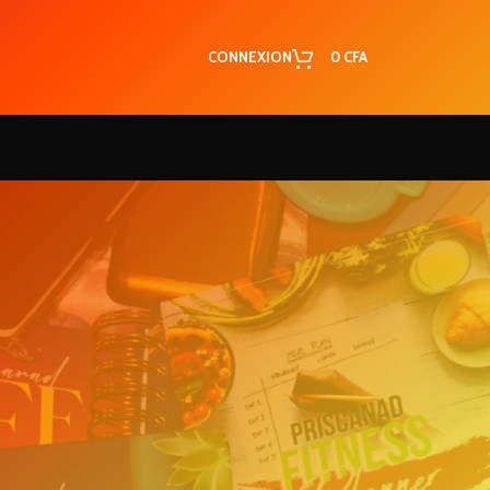
CONNEXION
0
CFA
RECENT COMMENTS
5 secrets simples
Josiane
dans
pour garder son homme !
Voici 3 secrets qui
Koukde
dans
ont changé ma vie de couple et
es
qui changeront la tienne !
Les caractéristiques
Marie
dans