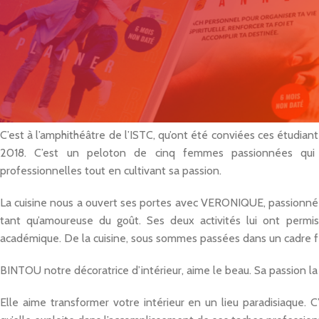
MTN entreprise socialement responsable, emploie plus d
manquent pas d’honorer pour leur travail auprès des hommes parti
Cette année pour cette édition, l’accent a été mis sur la femme 
Organisant un challenge interne, les femmes de MTN ont dévoilé 
femmes professionnellement actives et passionnées, MTN leur a
C’est à l’amphithéâtre de l’ISTC, qu’ont été conviées ces étudiant
2018. C’est un peloton de cinq femmes passionnées qui 
professionnelles tout en cultivant sa passion.
La cuisine nous a ouvert ses portes avec VERONIQUE, passionnée
tant qu’amoureuse du goût. Ses deux activités lui ont permi
académique. De la cuisine, sous sommes passées dans un cadre f
BINTOU notre décoratrice d’intérieur, aime le beau. Sa passion la 
Elle aime transformer votre intérieur en un lieu paradisiaque. C