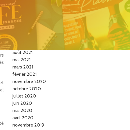
de la femme vraie…
ne
Archives
es
mai 2026
septembre 2021
août 2021
rs
mai 2021
és
mars 2021
février 2021
novembre 2020
et
octobre 2020
el
juillet 2020
juin 2020
mai 2020
avril 2020
té
novembre 2019