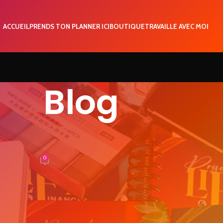
ACCUEIL
PRENDS TON PLANNER ICI
BOUTIQUE
TRAVAILLE AVEC MOI
Blog
CLASSÉ
MMES PASSIONNÉES
0
EVIRadmin
s Femmes est l’occasion pour magnifier les femmes dans toutes l