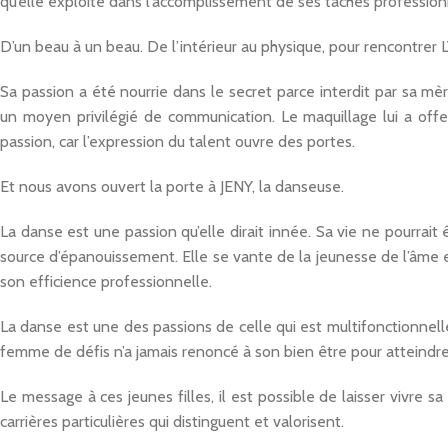
qu’elle exploite dans l’accomplissement de ses taches profession
D’un beau à un beau. De l’intérieur au physique, pour rencontrer 
Sa passion a été nourrie dans le secret parce interdit par sa mère
un moyen privilégié de communication. Le maquillage lui a offe
passion, car l’expression du talent ouvre des portes.
Et nous avons ouvert la porte à JENY, la danseuse.
La danse est une passion qu’elle dirait innée. Sa vie ne pourrait
source d’épanouissement. Elle se vante de la jeunesse de l’âme e
son efficience professionnelle.
La danse est une des passions de celle qui est multifonctionnell
femme de défis n’a jamais renoncé à son bien être pour atteindre s
Le message à ces jeunes filles, il est possible de laisser vivre sa
carrières particulières qui distinguent et valorisent.