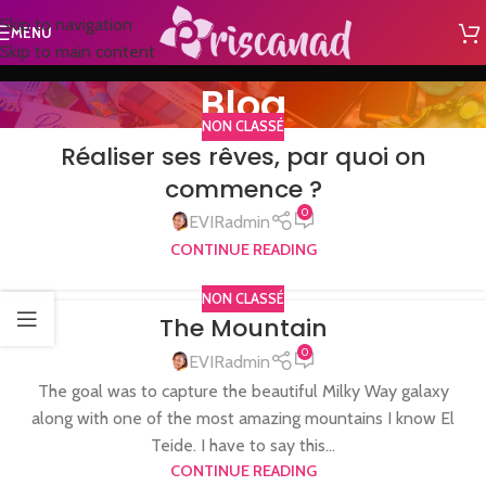
Skip to navigation
MENU
Skip to main content
Blog
NON CLASSÉ
Réaliser ses rêves, par quoi on
commence ?
0
EVIRadmin
CONTINUE READING
NON CLASSÉ
The Mountain
0
EVIRadmin
The goal was to capture the beautiful Milky Way galaxy
along with one of the most amazing mountains I know El
Teide. I have to say this...
CONTINUE READING