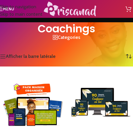
Skip to navigation
MENU
Skip to main content
Coachings
Categories
Accueil
/
Coachings
4 résultats affichés
Afficher la barre latérale