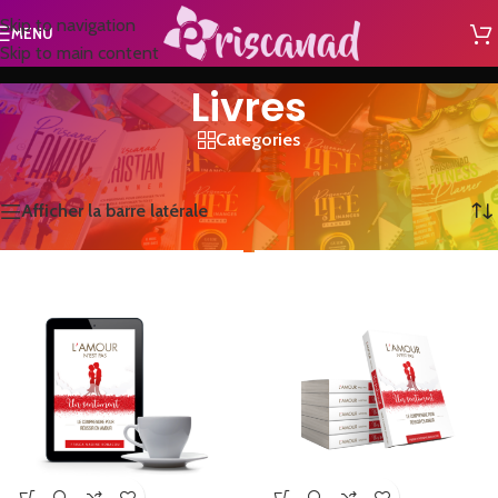
Skip to navigation
MENU
Skip to main content
Livres
Categories
Accueil
/
Livres
6 résultats affichés
Afficher la barre latérale