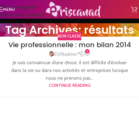
Skip to navigation
MENU
Skip to main content
Tag Archives: résultats
NON CLASSÉ
Vie professionnelle : mon bilan 2014
2
EVIRadmin
Je suis convaincue d’une chose, il est difficile d’évoluer
dans la vie ou dans nos activités et entreprises lorsque
nous ne prenons pas...
CONTINUE READING