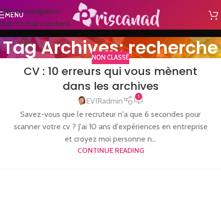
Skip to navigation
MENU
Skip to main content
Tag Archives: recherche
NON CLASSÉ
CV : 10 erreurs qui vous mènent
dans les archives
1
EVIRadmin
Savez-vous que le recruteur n'a que 6 secondes pour
scanner votre cv ? J'ai 10 ans d'expériences en entreprise
et croyez moi personne n...
CONTINUE READING