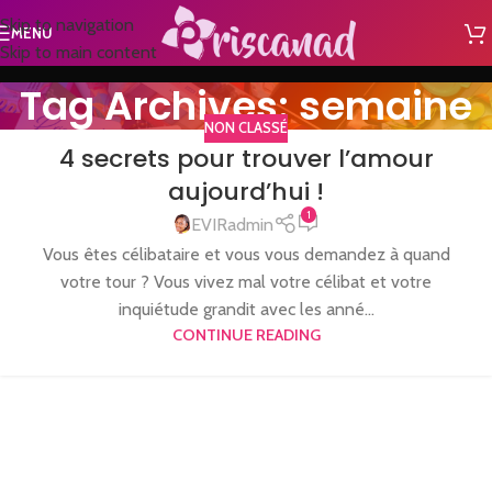
Skip to navigation
MENU
Skip to main content
Tag Archives: semaine
NON CLASSÉ
4 secrets pour trouver l’amour
aujourd’hui !
1
EVIRadmin
Vous êtes célibataire et vous vous demandez à quand
votre tour ? Vous vivez mal votre célibat et votre
inquiétude grandit avec les anné...
CONTINUE READING