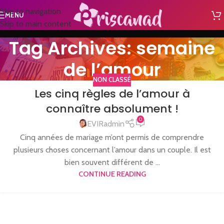
Skip to navigation
MENU
Skip to main content
Tag Archives: semaine
de l’amour
NON CLASSÉ
Les cinq règles de l’amour à
connaître absolument !
0
EVIRadmin
Cinq années de mariage m’ont permis de comprendre
plusieurs choses concernant l’amour dans un couple. Il est
bien souvent différent de ...
CONTINUE READING