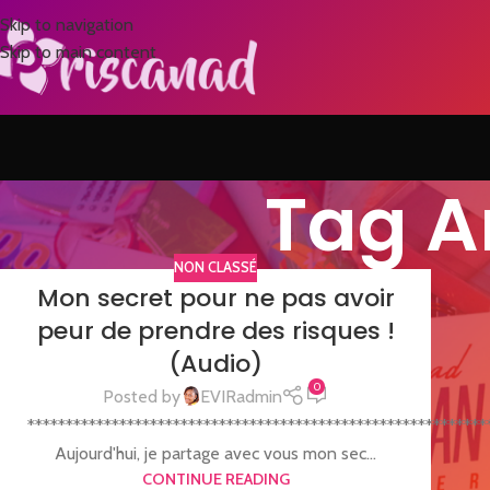
Skip to navigation
Skip to main content
Tag A
NON CLASSÉ
Mon secret pour ne pas avoir
peur de prendre des risques !
(Audio)
0
Posted by
EVIRadmin
************************************************************
Aujourd'hui, je partage avec vous mon sec...
CONTINUE READING