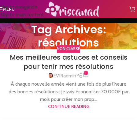
Skip to navigation
MENU
Skip to main content
Tag Archives:
résolutions
NON CLASSÉ
Mes meilleures astuces et conseils
pour tenir mes résolutions
1
EVIRadmin
À chaque nouvelle année vient une fois de plus l’heure
des bonnes résolutions : Je vais économiser 30.000F par
mois pour créer mon prop...
CONTINUE READING