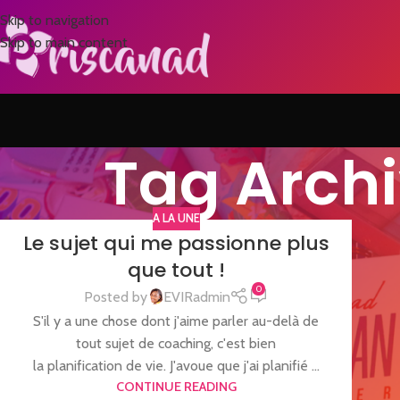
Skip to navigation
Skip to main content
Tag Archiv
A LA UNE
Le sujet qui me passionne plus
que tout !
0
Posted by
EVIRadmin
S'il y a une chose dont j'aime parler au-delà de
tout sujet de coaching, c'est bien
la planification de vie. J'avoue que j'ai planifié ...
CONTINUE READING