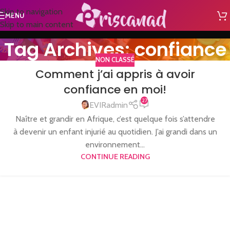
Skip to navigation
MENU
Skip to main content
Tag Archives: confiance
NON CLASSÉ
Comment j’ai appris à avoir
confiance en moi!
27
EVIRadmin
Naître et grandir en Afrique, c’est quelque fois s’attendre
à devenir un enfant injurié au quotidien. J’ai grandi dans un
environnement...
CONTINUE READING