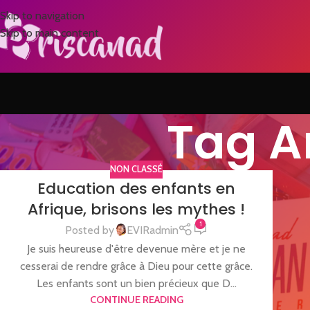
Skip to navigation
Skip to main content
Tag A
NON CLASSÉ
Education des enfants en
Afrique, brisons les mythes !
1
Posted by
EVIRadmin
Je suis heureuse d'être devenue mère et je ne
cesserai de rendre grâce à Dieu pour cette grâce.
Les enfants sont un bien précieux que D...
CONTINUE READING